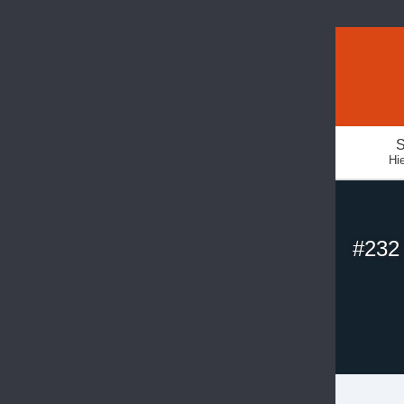
S
Hie
#232 