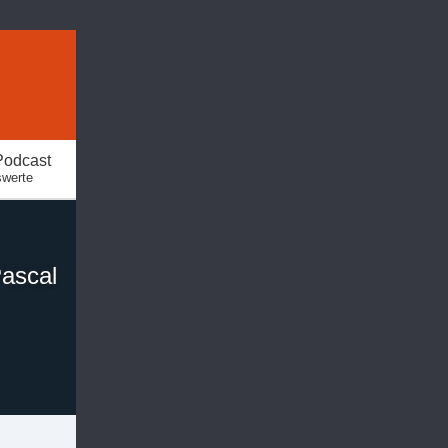
Podcast
swerte
Pascal