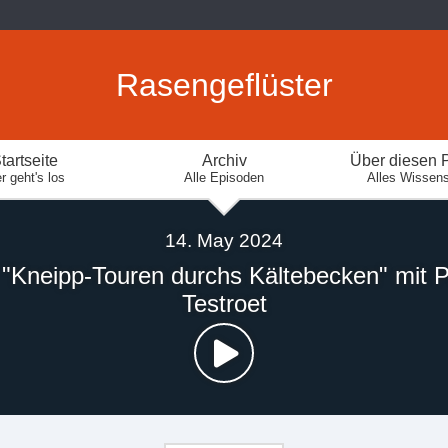
Rasengeflüster
tartseite
Archiv
Über diesen 
r geht's los
Alle Episoden
Alles Wissen
14. May 2024
"Kneipp-Touren durchs Kältebecken" mit 
Testroet