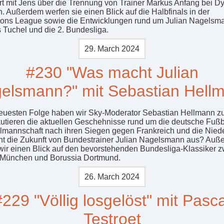
ert mit Jens über die Trennung von Trainer Markus Anfang bei 
. Außerdem werfen sie einen Blick auf die Halbfinals in der
ns League sowie die Entwicklungen rund um Julian Nagelsm
Tuchel und die 2. Bundesliga.
29. March 2024
#230 "Was macht Julian
elsmann?" mit Sebastian Hell
neuesten Folge haben wir Sky-Moderator Sebastian Hellmann zu
kutieren die aktuellen Geschehnisse rund um die deutsche Fußb
lmannschaft nach ihren Siegen gegen Frankreich und die Nied
ht die Zukunft von Bundestrainer Julian Nagelsmann aus? Auß
wir einen Blick auf den bevorstehenden Bundesliga-Klassiker 
 München und Borussia Dortmund.
26. March 2024
#229 "Völlig losgelöst" mit Pasca
Testroet