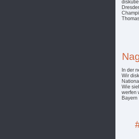
diskuti
Dresden
Champio
Thomas 
Nag
In der 
Wir dis
Nationa
Wie sie
werfen 
Bayern