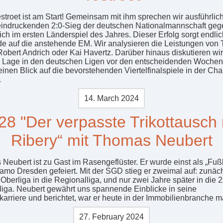
stroet ist am Start! Gemeinsam mit ihm sprechen wir ausführlic
indruckenden 2:0-Sieg der deutschen Nationalmannschaft geg
ich im ersten Länderspiel des Jahres. Dieser Erfolg sorgt endlic
de auf die anstehende EM. Wir analysieren die Leistungen von 
Robert Andrich oder Kai Havertz. Darüber hinaus diskutieren wir
e Lage in den deutschen Ligen vor den entscheidenden Woche
einen Blick auf die bevorstehenden Viertelfinalspiele in der C
.
14. March 2024
28 "Der verpasste Trikottausch 
Ribery“ mit Thomas Neubert
Neubert ist zu Gast im Rasengeflüster. Er wurde einst als „Fußb
amo Dresden gefeiert. Mit der SGD stieg er zweimal auf: zunäc
Oberliga in die Regionalliga, und nur zwei Jahre später in die 2
iga. Neubert gewährt uns spannende Einblicke in seine
karriere und berichtet, war er heute in der Immobilienbranche m
27. February 2024