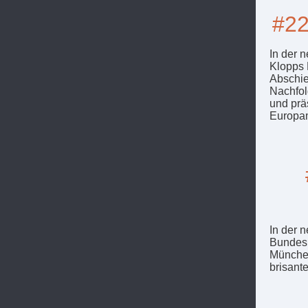
#22
In der 
Klopps 
Abschie
Nachfol
und prä
Europam
In der 
Bundesl
München
brisant