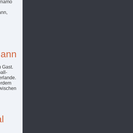
Dynamo
ann,
mann
 Gast.
all-
erlande.
erdem
zwischen
l