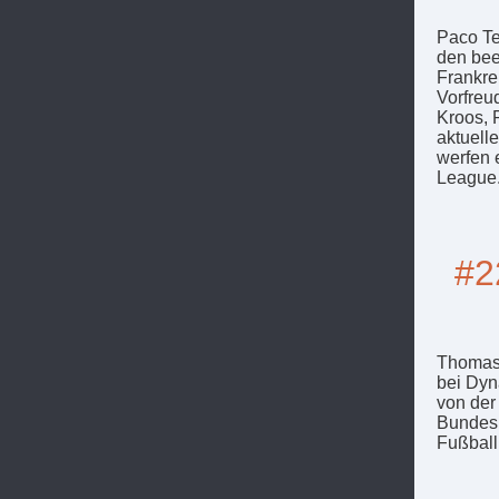
Paco Te
den bee
Frankre
Vorfreu
Kroos, 
aktuell
werfen 
League
#2
Thomas 
bei Dyn
von der 
Bundesl
Fußball