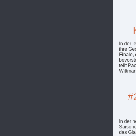
In der 
ihre Ge
Finale,
bevorst
teilt P
Wittman
#
In der 
Saisone
das Gla