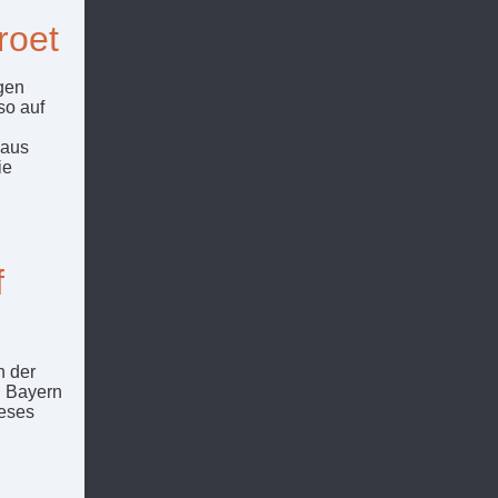
roet
rgen
so auf
 aus
ie
f
n der
C Bayern
eses