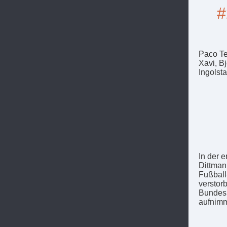
#
Paco Te
Xavi, B
Ingolst
In der 
Dittman
Fußball
verstorb
Bundesl
aufnimm