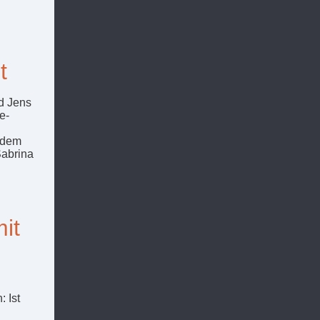
t
d Jens
e-
rdem
Sabrina
it
 Ist