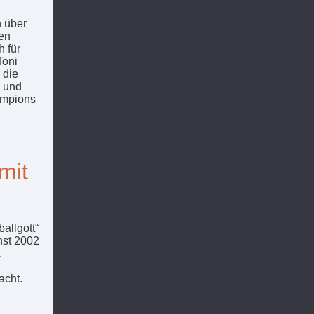
h über
en
h für
Toni
 die
n und
hampions
mit
allgott“
hst 2002
.
acht.