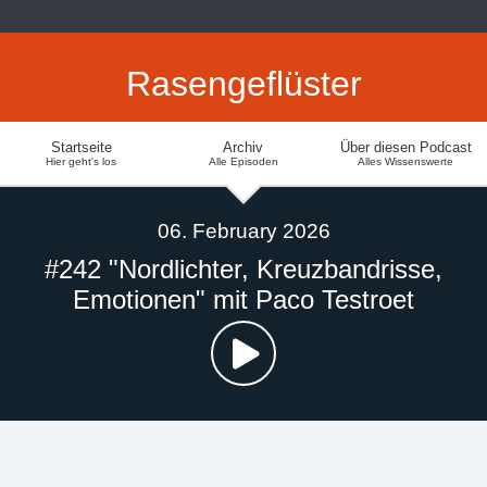
Rasengeflüster
Startseite
Archiv
Über diesen Podcast
Hier geht's los
Alle Episoden
Alles Wissenswerte
06. February 2026
#242 "Nordlichter, Kreuzbandrisse,
Emotionen" mit Paco Testroet