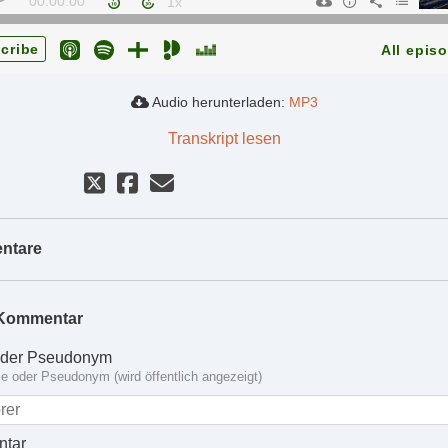
00:00:00
cribe
All epis
Audio herunterladen:
MP3
Transkript lesen
ntare
Kommentar
der Pseudonym
 oder Pseudonym (wird öffentlich angezeigt)
tar