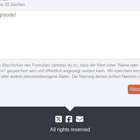
ns 10 Zeichen
s Abschicken des Formulars stimmst du zu, dass der Wert unter "Name oder
" gespeichert wird und öffentlich angezeigt werden kann. Wir speichern kein
 oder andere personenbezogene Daten. Die Nutzung deines echten Namens i
Abs
All rights reserved