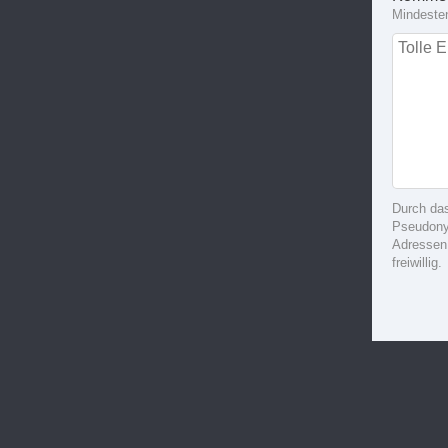
Mindeste
Durch da
Pseudonym
Adressen
freiwillig.