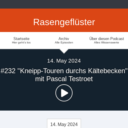
Rasengeflüster
Startseite
Archiv
Über diesen Podcast
Hier geht's los
Alle Episoden
Alles Wissenswerte
14. May 2024
#232 "Kneipp-Touren durchs Kältebecken"
mit Pascal Testroet
14. May 2024