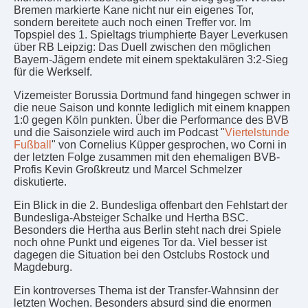
Bremen markierte Kane nicht nur ein eigenes Tor,
sondern bereitete auch noch einen Treffer vor. Im
Topspiel des 1. Spieltags triumphierte Bayer Leverkusen
über RB Leipzig: Das Duell zwischen den möglichen
Bayern-Jägern endete mit einem spektakulären 3:2-Sieg
für die Werkself.
Vizemeister Borussia Dortmund fand hingegen schwer in
die neue Saison und konnte lediglich mit einem knappen
1:0 gegen Köln punkten. Über die Performance des BVB
und die Saisonziele wird auch im Podcast "
Viertelstunde
Fußball
" von Cornelius Küpper gesprochen, wo Corni in
der letzten Folge zusammen mit den ehemaligen BVB-
Profis Kevin Großkreutz und Marcel Schmelzer
diskutierte.
Ein Blick in die 2. Bundesliga offenbart den Fehlstart der
Bundesliga-Absteiger Schalke und Hertha BSC.
Besonders die Hertha aus Berlin steht nach drei Spiele
noch ohne Punkt und eigenes Tor da. Viel besser ist
dagegen die Situation bei den Ostclubs Rostock und
Magdeburg.
Ein kontroverses Thema ist der Transfer-Wahnsinn der
letzten Wochen. Besonders absurd sind die enormen