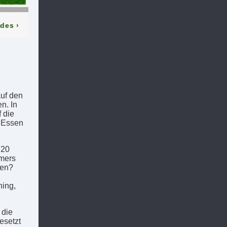
odes
›
auf den
n. In
 die
n Essen
 20
mmers
ten?
ing,
 die
esetzt