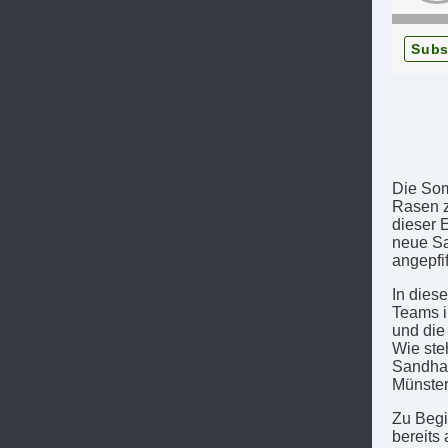
Subs
Die Som
Rasen z
dieser 
neue Sa
angepfif
In dies
Teams i
und die
Wie ste
Sandhau
Münster
Zu Begi
bereits