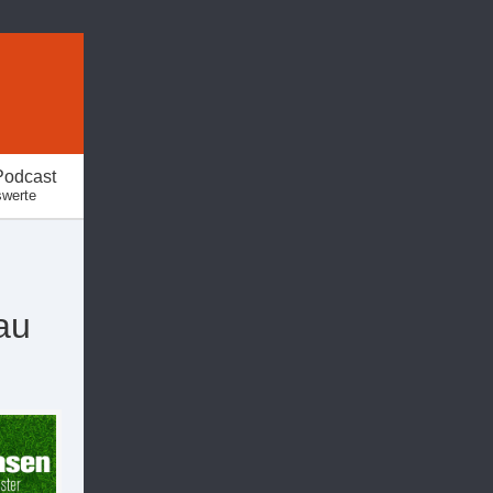
Podcast
swerte
au