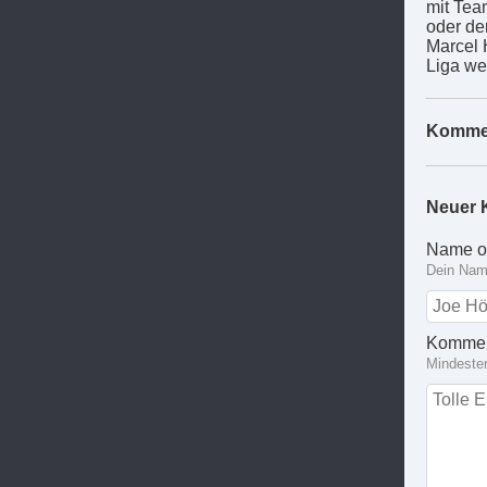
mit Tea
oder de
Marcel H
Liga wei
Komme
Neuer 
Name o
Dein Name
Kommen
Mindeste