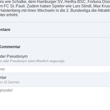
ms wie Schalke, dem Hamburger SV, Hertha BSC, Fortuna Düss
m FC St. Pauli. Zudem haben Spieler wie Lars Stindl, Max Krus
alstenberg mit ihren Wechseln in die 2. Bundesliga die Attraktiv
ter erhöht.
ntare
Kommentar
der Pseudonym
 oder Pseudonym (wird öffentlich angezeigt)
tar
ns 10 Zeichen