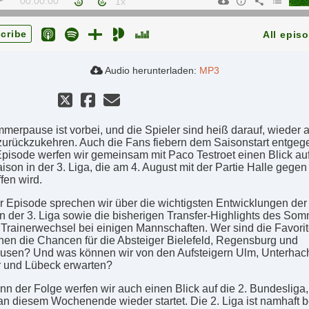
00:00:00
cribe
All epis
Audio herunterladen:
MP3
merpause ist vorbei, und die Spieler sind heiß darauf, wieder 
urückzukehren. Auch die Fans fiebern dem Saisonstart entgege
Episode werfen wir gemeinsam mit Paco Testroet einen Blick auf
ison in der 3. Liga, die am 4. August mit der Partie Halle gege
fen wird.
er Episode sprechen wir über die wichtigsten Entwicklungen der
n der 3. Liga sowie die bisherigen Transfer-Highlights des So
 Trainerwechsel bei einigen Mannschaften. Wer sind die Favori
hen die Chancen für die Absteiger Bielefeld, Regensburg und
sen? Und was können wir von den Aufsteigern Ulm, Unterhach
 und Lübeck erwarten?
nn der Folge werfen wir auch einen Blick auf die 2. Bundesliga,
 an diesem Wochenende wieder startet. Die 2. Liga ist namhaft b