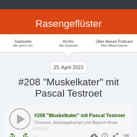
Rasengeflüster
Startseite
Archiv
Über diesen Podcast
Hier geht's los
Alle Episoden
Alles Wissenswerte
25. April 2023
#208 "Muskelkater" mit
Pascal Testroet
#208 "Muskelkater" mit Pascal Testroet
Choreos, Aufstiegskampf und Bayern-Krise
00:00:00