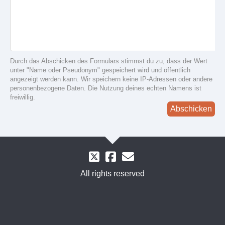
Durch das Abschicken des Formulars stimmst du zu, dass der Wert
unter "Name oder Pseudonym" gespeichert wird und öffentlich
angezeigt werden kann. Wir speichern keine IP-Adressen oder andere
personenbezogene Daten. Die Nutzung deines echten Namens ist
freiwillig.
Abschicken
All rights reserved